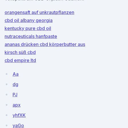
orangensaft auf unkrautpflanzen
cbd oil albany georgia
kentucky pure cbd oil
nutraceuticals hanfpaste
ananas drücken cbd körperbutter aus
kirsch süß cbd
cbd empire ltd
Aa
dg
PJ
apx
yhfXK
yaGo