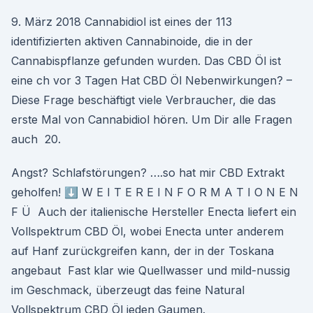
9. März 2018 Cannabidiol ist eines der 113
identifizierten aktiven Cannabinoide, die in der
Cannabispflanze gefunden wurden. Das CBD Öl ist
eine ch vor 3 Tagen Hat CBD Öl Nebenwirkungen? –
Diese Frage beschäftigt viele Verbraucher, die das
erste Mal von Cannabidiol hören. Um Dir alle Fragen
auch 20.
Angst? Schlafstörungen? ….so hat mir CBD Extrakt
geholfen! ⬇️ W E I T E R E I N F O R M A T I O N E N
F Ü Auch der italienische Hersteller Enecta liefert ein
Vollspektrum CBD Öl, wobei Enecta unter anderem
auf Hanf zurückgreifen kann, der in der Toskana
angebaut Fast klar wie Quellwasser und mild-nussig
im Geschmack, überzeugt das feine Natural
Vollspektrum CBD Öl jeden Gaumen.