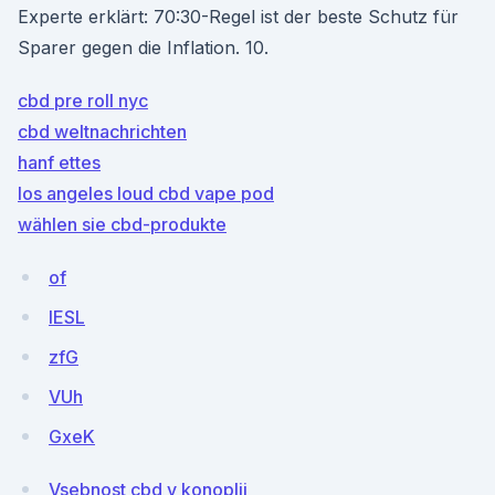
Experte erklärt: 70:30-Regel ist der beste Schutz für
Sparer gegen die Inflation. 10.
cbd pre roll nyc
cbd weltnachrichten
hanf ettes
los angeles loud cbd vape pod
wählen sie cbd-produkte
of
IESL
zfG
VUh
GxeK
Vsebnost cbd v konoplji