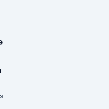
e
h
öl