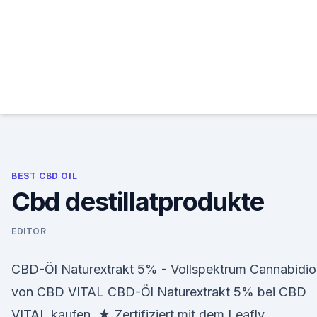
Skip
to
content
BEST CBD OIL
Cbd destillatprodukte
EDITOR
CBD-Öl Naturextrakt 5% - Vollspektrum Cannabidio
von CBD VITAL CBD-Öl Naturextrakt 5% bei CBD
VITAL kaufen. ★ Zertifiziert mit dem Leafly